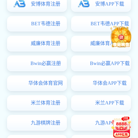
2024年计算胜平负计算器第十届健
2024-04-
身气功比赛举行
30
国际中文教育学院开展非遗剪纸进
2024-03-
校园欧洲杯竞猜app
22
“南强加速度，奔跑向未来”2024计
2024-03-
算胜平负计算器首届半程马拉松官
12
方训练营举行
首页
上页
1
2
3
4
5
...
7
下页
尾页
最新新闻
13
计算胜平负计算器党委党校（第268期）南强
青年拔尖人才国情研修班举办
2026-07
10
学校召开防洪防台风工作领导小组pg娱乐电
子游戏议
2026-07
10
计算胜平负计算器第七期“扬才先锋”学生党