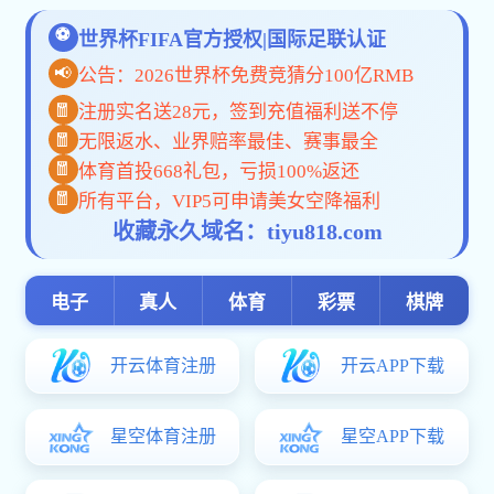
我校组织民主党派开展纪律学习教
2024-09-
育
14
能源学院召开党纪学习教育总结pg
2024-09-
娱乐电子游戏
12
航空航天学院党委召开党纪学习教
2024-09-
育总结pg娱乐电子游戏议
11
人民日报：坚持融入日常抓在经常
2024-09-
把党纪学习教育成果持续转化为推
01
动高质量发展的强大动力
光明日报：突出问题导向 强化纪律
2024-08-
建设
28
人民日报：建立健全纪律教育机制
2024-08-
13
中国纪检监察报：分析不同情形 准
2024-08-
确定性量纪
12
人民日报：把增强道德定力作为终
2024-08-
身必修课
07
人民日报：永葆“赶考”的清醒和坚
2024-08-
定 进一步健全全面从严治党体系
02
人民日报：以“第二个结合”为视角
2024-08-
从中华文化基因把握党的自我革命
01
银发学党纪 夕阳守初心——计算胜
2024-07-