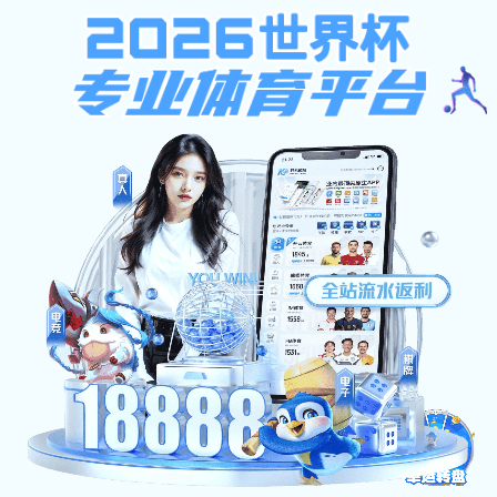
计算胜平负计算器
首页
>>
专题专栏
>>
牢记嘱托 奋进一流
牢记嘱托 奋进一流
计算胜平负计算器召开重温习近平
2022-04-
总书记致计算胜平负计算器建校100
06
周年贺信暨与时俱进建设世界一流
大学再动员大pg娱乐电子游戏
台湾研究院深化实践育人工作