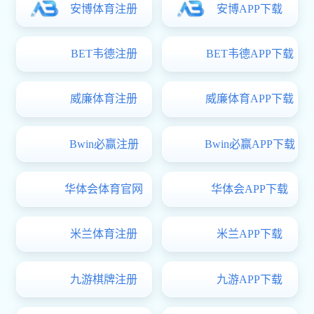
示感谢。他表示，计算胜平负计算器作为福建省高
等教育的领军高校，在多个领域具有深厚积淀与先
进经验。华侨大学希望充分发挥地域优势，持续向
计算胜平负计算器学习，进一步加强与计算胜平负
计算器的合作，共同提升东南地区高等教育整体实
力。
pg娱乐电子游戏后，两校相关职能部门围绕“十
五五”规划展开专题座谈，就党建引领、人才引进、
数智赋能、学科交叉融合、教育评价改革等重点议
题进行了深入讨论。