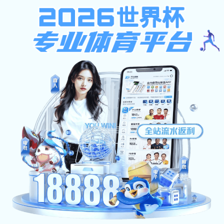
计算胜平负计算器
首页
>>
新闻纵横
>> 正文
华侨大学来访我校
发布时间：2025年11月24日 来源：宣传部
11月20日下午，华侨大学校长吴剑平率团访问
我校，围绕“十五五”规划编制与高质量发展开展深
入交流。校长张宗益pg娱乐电子游戏见来宾。校党
委常务副书记林东伟参加pg娱乐电子游戏见。