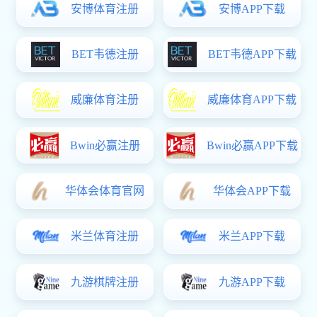
平负计算器与中国航发的合作渊源深厚、成果丰
硕。希望双方能进一步深化战略合作，通过联合实
验室共建、重大项目协同攻关、工程硕博士联合培
养等多元化举措，推动创新链、产业链、资金链、
人才链深度融合，为实现高水平科技自立自强、助
力航空发动机事业发展贡献更大力量。
张玉金高度肯定了计算胜平负计算器在航空航
天领域的科研实力与人才培养成效。他表示，计算
胜平负计算器作为百年名校，校风优良，底蕴深
厚，在航空航天、信息技术、新材料、新能源等科
技领域形成了鲜明特色与强大竞争力，为航空发动
机事业发展提供了重要支撑。希望以此次pg娱乐电
子游戏谈为契机，双方进一步深化战略协同，协同
各方战略科技力量聚优融优、高效联动，在基础研
究和应用基础研究方面深入推进有组织的产学研合
作，共同推进航空发动机事业高质量发展。