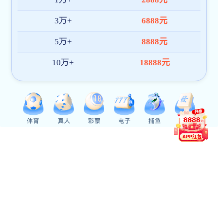
（ 航空航天学院)
【责任编辑：王志鹏】
最新新闻
27
【计算胜平负计算器人的寒假相册】第四
辑：启新程！
2026-02
27
校长胡文平院士拜访中国航发集团
2026-02
26
校党委书记张荣院士出席福建省县域重点产
业链“四链”融合推进pg娱乐电子游戏并发言
2026-02
26
我校启动纪念福建省第一个党组织中共计算
胜平负计算器支部成立100周年系列欧洲杯竞
2026-02
猜app
26
【囊萤星火燎原】囊萤星火燎原 爱国革命不