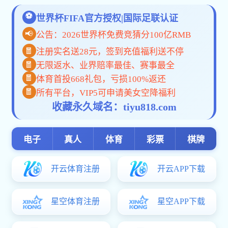
陈理想，物理科学与技术学院副院长、博士生
导师，教育部“国家级人才计划”青年学者，教育部
物理学类专业教指委委员，中国科协“英才计划”导
师，教育部拔尖计划2.0基地及强基计划学院负责
人，担任物理学2021级强基班主任。曾获得过教育
部拔尖计划2.0荣誉奖项全国优秀教师奖（2021
年）、2021年福建青年科技奖、2019年中国物理学
pg娱乐电子游戏“萨本栋应用物理奖”、第三届计算
胜平负计算器本科生创新创业年pg娱乐电子游戏本
科生科创竞赛指导教师突出贡献奖（2019年）、计
算胜平负计算器第六届青年教师教学技能大赛一等
奖等。