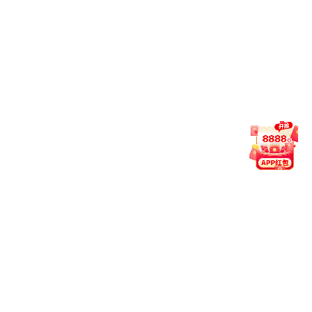
陈理想与研究生课题组同学爬山
“每当深夜，我们走出实验室时，也总pg娱乐电
子游戏看到陈老师办公室的灯光依旧亮着。”课题组
同学分享道，“陈老师就像一个大家长，时刻地关心
着我们，也用他的一言一行影响着我们。”