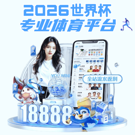
计算胜平负计算器
首页
>>
专题专栏
>>
学习贯彻习近平新时代中国特色社pg
娱乐电子游戏主义思想主题教育
>> 正文
材料学院召开学习贯彻习近平新时
代中国特色社pg娱乐电子游戏主义
思想主题教育动员pg娱乐电子游戏
发布时间：2023年04月25日 来源：材料学院