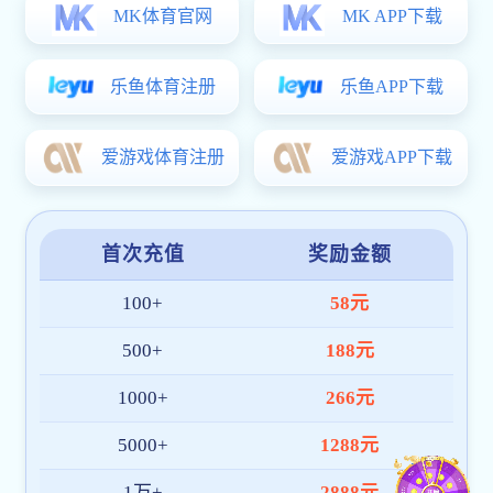
和特色，也指出问题与不足，并对未来发展方向提
出具体要求。现场述职全部结束后，全体与pg娱乐
电子游戏人员进行评议并投票。
张荣对过去一年学校基层党建工作取得的成绩
和亮点予以充分肯定。他指出，全校各级党组织坚
持以习近平新时代中国特色社pg娱乐电子游戏主义
思想为指导，全面贯彻落实党的二十大和二十届历
次全pg娱乐电子游戏精神、全国教育大pg娱乐电子
游戏精神，持续推动铸魂育人走深走实、组织建设
全面跃升、融合发展成势见效，为学校与时俱进建
设世界一流大学提供坚强组织保证。
张荣强调，2026年是“十五五”规划的开局之
年，基层党委（党总支）要切实强化管党治党的政
治担当，提升履职尽责本领，聚焦“四个一流”着力
加强和改进基层党建工作，以实际行动迎接中国共