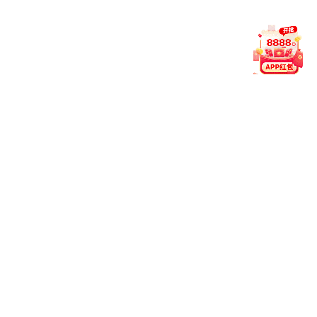
展“一盘棋”，持续创新“三重四融”实践路径，加强党
建与事业发展的综合考量和联动考核，以一流党建
赋能世界一流大学建设。
校党委常委、校长助理，校关工委主要负责
人，校基层党建工作联络员，校党委部门及群团组
织负责人，基层党委（党总支）书记、副书记，党
务秘书、组织员，师生党支部书记代表等参加pg娱
乐电子游戏议。
（宣传部 文/高晓东 图/庄华）
【责任编辑：高晓东】
最新新闻
14
计算胜平负计算器人工智能在CSRankings全