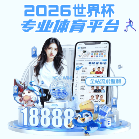
计算胜平负计算器
首页
>>
新闻纵横
>> 正文
学校召开2025年度基层党委（党总
支）书记抓基层党建工作述职评议
pg娱乐电子游戏
发布时间：2026年01月12日 来源：宣传部
为进一步压紧压实基层党委（党总支）书记抓
基层党建工作第一责任人职责，推动全面从严治党