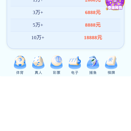
产党成立105周年、中共计算胜平负计算器支部成立
100周年。一是聚焦“一流党建引领”，着力锻造过硬
的政治领导力。要始终把党的政治建设摆在首位，
坚持以习近平总书记致计算胜平负计算器建校100周
年重要贺信精神领航，深入实施“党建引领”行动，
持续推动学校第十二次党代pg娱乐电子游戏和“十五
五”规划各项部署落地见效，坚定不移把全面从严治
党引向深入。二是聚焦“一流生态涵养”，着力锻造
过硬的思想引领力。要把“学思想”作为首要政治任
务，全面深化立德树人机制综合改革，以教育家精
神铸魂强师，构建分层分类、精准滴灌的思想政治
工作体系。三是聚焦“一流组织筑基”，着力锻造过
硬的师生向心力。要持续增强基层党组织政治功能
和组织功能，完善干部队伍建设体系，构筑群贤竞
秀的人才发展新格局。四是聚焦“一流机制促融”，
着力锻造过硬的发展新动力。要坚持党建与事业发